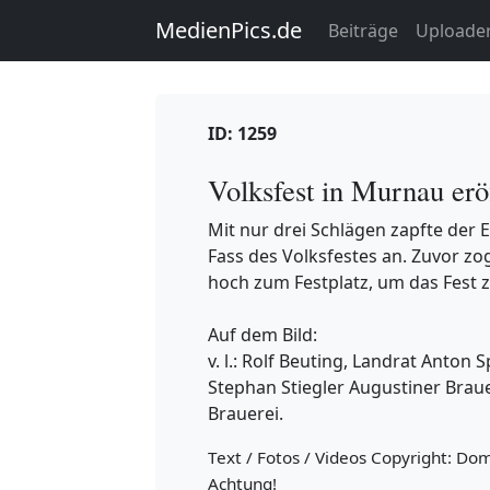
MedienPics.de
Beiträge
Uploade
ID: 1259
Volksfest in Murnau erö
Mit nur drei Schlägen zapfte der 
Fass des Volksfestes an. Zuvor zo
hoch zum Festplatz, um das Fest z
Auf dem Bild:
v. l.: Rolf Beuting, Landrat Anton
Stephan Stiegler Augustiner Brau
Brauerei.
Text / Fotos / Videos Copyright: Do
Achtung!