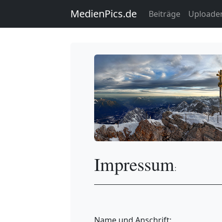
MedienPics.de
Beiträge
Uploade
Impressum
:
Name und Anschrift: